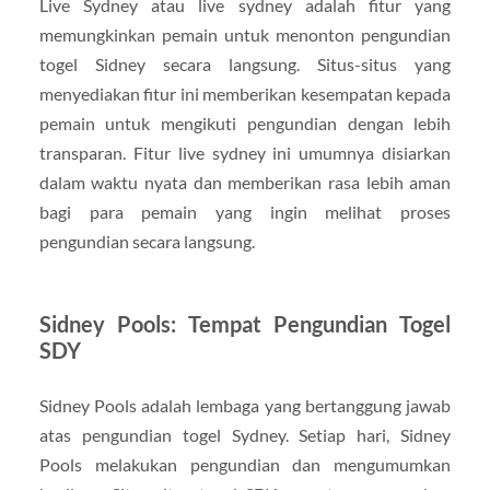
Live Sydney atau live sydney adalah fitur yang
memungkinkan pemain untuk menonton pengundian
togel Sidney secara langsung. Situs-situs yang
menyediakan fitur ini memberikan kesempatan kepada
pemain untuk mengikuti pengundian dengan lebih
transparan. Fitur live sydney ini umumnya disiarkan
dalam waktu nyata dan memberikan rasa lebih aman
bagi para pemain yang ingin melihat proses
pengundian secara langsung.
Sidney Pools: Tempat Pengundian Togel
SDY
Sidney Pools adalah lembaga yang bertanggung jawab
atas pengundian togel Sydney. Setiap hari, Sidney
Pools melakukan pengundian dan mengumumkan