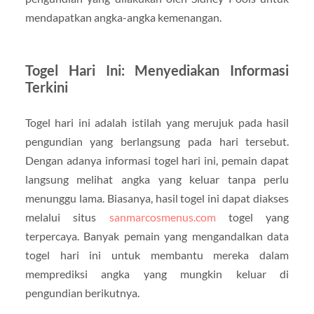
mendapatkan angka-angka kemenangan.
Togel Hari Ini: Menyediakan Informasi
Terkini
Togel hari ini adalah istilah yang merujuk pada hasil
pengundian yang berlangsung pada hari tersebut.
Dengan adanya informasi togel hari ini, pemain dapat
langsung melihat angka yang keluar tanpa perlu
menunggu lama. Biasanya, hasil togel ini dapat diakses
melalui situs
sanmarcosmenus.com
togel yang
terpercaya. Banyak pemain yang mengandalkan data
togel hari ini untuk membantu mereka dalam
memprediksi angka yang mungkin keluar di
pengundian berikutnya.