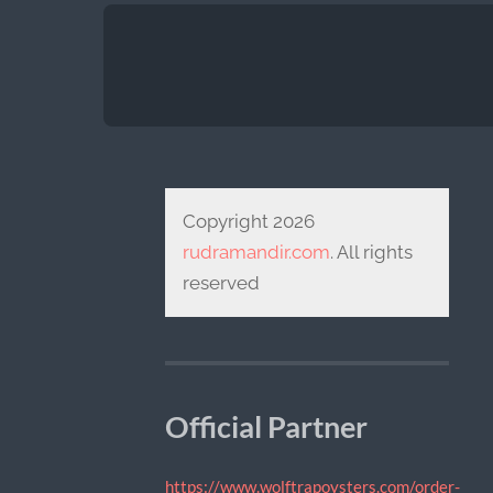
Copyright 2026
rudramandir.com
. All rights
reserved
Official Partner
https://www.wolftrapoysters.com/order-