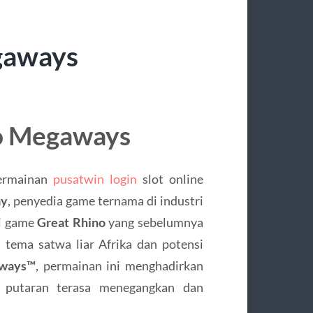
gaways
no Megaways
permainan
pusatwin login
slot online
ay
, penyedia game ternama di industri
ri game
Great Rhino
yang sebelumnya
 tema satwa liar Afrika dan potensi
ways™
, permainan ini menghadirkan
 putaran terasa menegangkan dan