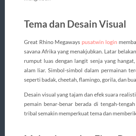
Tema dan Desain Visual
Great Rhino Megaways
pusatwin login
membaw
savana Afrika yang menakjubkan. Latar belak
rumput luas dengan langit senja yang hangat
alam liar. Simbol-simbol dalam permainan ter
seperti badak, cheetah, flamingo, gorila, dan bu
Desain visual yang tajam dan efek suara reali
pemain benar-benar berada di tengah-tengah 
tribal semakin memperkuat tema dan memberik