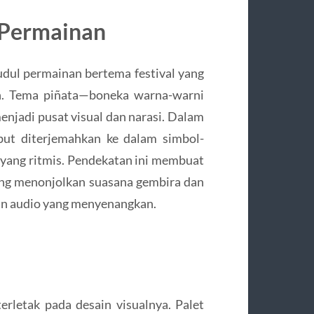
 Permainan
dul permainan bertema festival yang
n. Tema piñata—boneka warna-warni
njadi pusat visual dan narasi. Dalam
ebut diterjemahkan ke dalam simbol-
k yang ritmis. Pendekatan ini membuat
ang menonjolkan suasana gembira dan
dan audio yang menyenangkan.
erletak pada desain visualnya. Palet