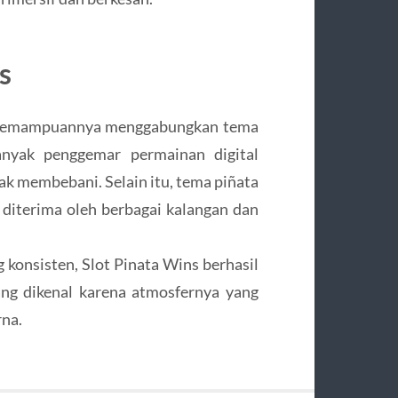
s
ri kemampuannya menggabungkan tema
anyak penggemar permainan digital
ak membebani. Selain itu, tema piñata
diterima oleh berbagai kalangan dan
 konsisten, Slot Pinata Wins berhasil
ang dikenal karena atmosfernya yang
na.