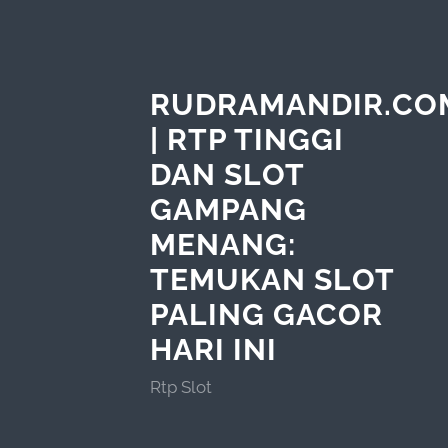
RUDRAMANDIR.CO
| RTP TINGGI
DAN SLOT
GAMPANG
MENANG:
TEMUKAN SLOT
PALING GACOR
HARI INI
Rtp Slot