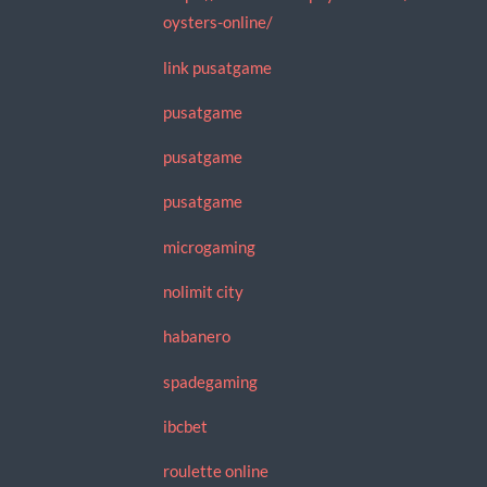
oysters-online/
link pusatgame
pusatgame
pusatgame
pusatgame
microgaming
nolimit city
habanero
spadegaming
ibcbet
roulette online