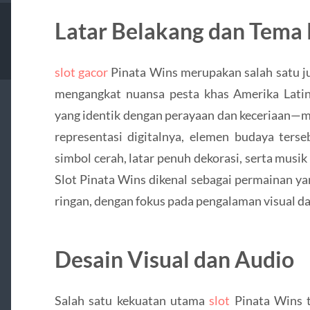
Latar Belakang dan Tema
slot gacor
Pinata Wins merupakan salah satu ju
mengangkat nuansa pesta khas Amerika Lati
yang identik dengan perayaan dan keceriaan—me
representasi digitalnya, elemen budaya ters
simbol cerah, latar penuh dekorasi, serta musi
Slot Pinata Wins dikenal sebagai permainan y
ringan, dengan fokus pada pengalaman visual 
Desain Visual dan Audio
Salah satu kekuatan utama
slot
Pinata Wins t