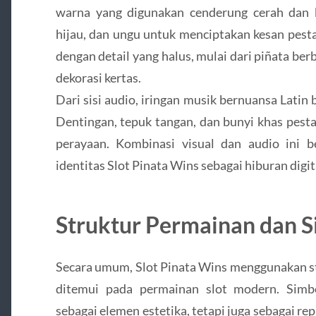
warna yang digunakan cenderung cerah dan 
hijau, dan ungu untuk menciptakan kesan pesta
dengan detail yang halus, mulai dari piñata b
dekorasi kertas.
Dari sisi audio, iringan musik bernuansa Latin
Dentingan, tepuk tangan, dan bunyi khas pes
perayaan. Kombinasi visual dan audio ini
identitas Slot Pinata Wins sebagai hiburan digit
Struktur Permainan dan S
Secara umum, Slot Pinata Wins menggunakan st
ditemui pada permainan slot modern. Simbo
sebagai elemen estetika, tetapi juga sebagai re