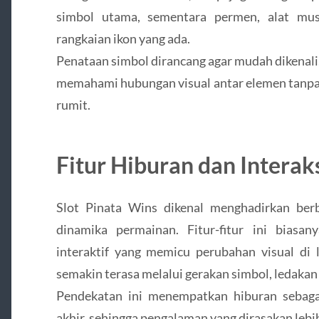
simbol utama, sementara permen, alat mus
rangkaian ikon yang ada.
Penataan simbol dirancang agar mudah dikenali
memahami hubungan visual antar elemen tanpa 
rumit.
Fitur Hiburan dan Interak
Slot Pinata Wins dikenal menghadirkan ber
dinamika permainan. Fitur-fitur ini biasa
interaktif yang memicu perubahan visual di la
semakin terasa melalui gerakan simbol, ledakan
Pendekatan ini menempatkan hiburan sebaga
akhir, sehingga pengalaman yang dirasakan lebih