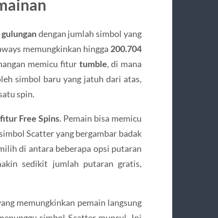
mainan
 gulungan
dengan jumlah simbol yang
egaways memungkinkan hingga
200.704
nangan memicu fitur
tumble
, di mana
eh simbol baru yang jatuh dari atas,
atu spin.
h
fitur Free Spins
. Pemain bisa memicu
 simbol Scatter yang bergambar badak
ilih di antara beberapa opsi putaran
kin sedikit jumlah putaran gratis,
 yang memungkinkan pemain langsung
menunggu simbol Scatter muncul. Ini