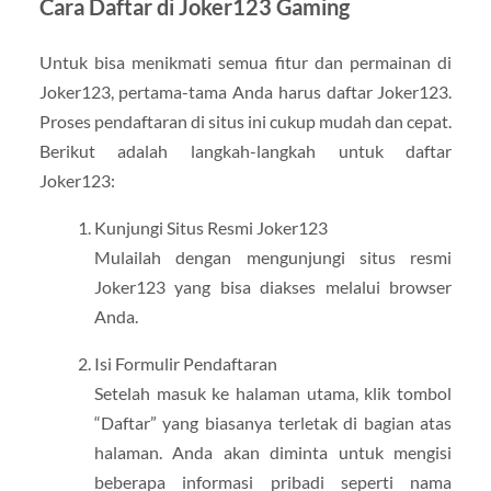
Cara Daftar di Joker123 Gaming
Untuk bisa menikmati semua fitur dan permainan di
Joker123, pertama-tama Anda harus daftar Joker123.
Proses pendaftaran di situs ini cukup mudah dan cepat.
Berikut adalah langkah-langkah untuk daftar
Joker123:
Kunjungi Situs Resmi Joker123
Mulailah dengan mengunjungi situs resmi
Joker123 yang bisa diakses melalui browser
Anda.
Isi Formulir Pendaftaran
Setelah masuk ke halaman utama, klik tombol
“Daftar” yang biasanya terletak di bagian atas
halaman. Anda akan diminta untuk mengisi
beberapa informasi pribadi seperti nama