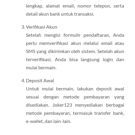
lengkap, alamat email, nomor telepon, serta
detail akun bank untuk transaksi.
Verifikasi Akun
Setelah mengisi formulir pendaftaran, Anda
perlu memverifikasi akun melalui email atau
SMS yang dikirimkan oleh sistem. Setelah akun
terverifikasi, Anda bisa langsung login dan
mulai bermain.
Deposit Awal
Untuk mulai bermain, lakukan deposit awal
sesuai dengan metode pembayaran yang
disediakan. Joker123 menyediakan berbagai
metode pembayaran, termasuk transfer bank,
e-wallet, dan lain-lain.