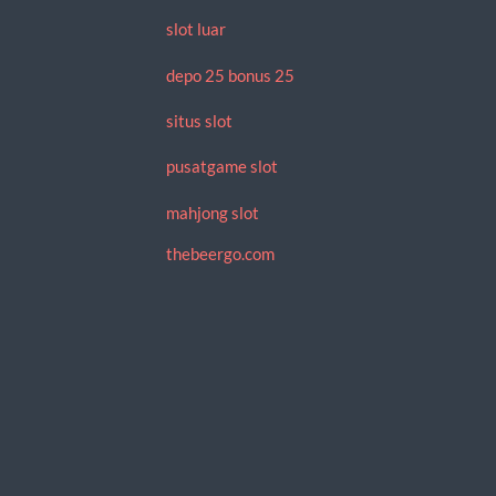
slot luar
depo 25 bonus 25
situs slot
pusatgame slot
mahjong slot
thebeergo.com