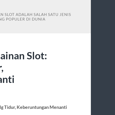
 SLOT ADALAH SALAH SATU JENIS
NG POPULER DI DUNIA
inan Slot:
,
nti
g Tidur, Keberuntungan Menanti