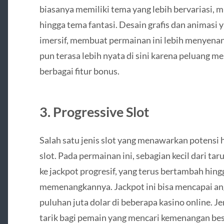
biasanya memiliki tema yang lebih bervariasi, mu
hingga tema fantasi. Desain grafis dan animasi
imersif, membuat permainan ini lebih menyena
pun terasa lebih nyata di sini karena peluang 
berbagai fitur bonus.
3.
Progressive Slot
Salah satu jenis slot yang menawarkan potensi 
slot. Pada permainan ini, sebagian kecil dari t
ke jackpot progresif, yang terus bertambah hin
memenangkannya. Jackpot ini bisa mencapai an
puluhan juta dolar di beberapa kasino online. 
tarik bagi pemain yang mencari kemenangan be