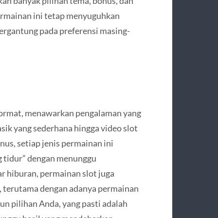
kan banyak pilihan tema, bonus, dan
permainan ini tetap menyuguhkan
rgantung pada preferensi masing-
n format, menawarkan pengalaman yang
asik yang sederhana hingga video slot
us, setiap jenis permainan ini
 tidur” dengan menunggu
r hiburan, permainan slot juga
, terutama dengan adanya permainan
n pilihan Anda, yang pasti adalah