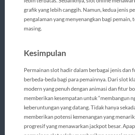
lebih terbatas. Sebaliknya, slot online menawar
grafik yang lebih canggih. Namun, kedua jenis 
pengalaman yang menyenangkan bagi pemain, te
masing.
Kesimpulan
Permainan slot hadir dalam berbagai jenis da
berbeda-beda bagi para pemainnya. Dari slot kl
modern yang penuh dengan animasi dan fitur bon
memberikan kesempatan untuk “membangun ng
keberuntungan yang datang. Tidak hanya sekada
memberikan potensi kemenangan yang menarik
progresif yang menawarkan jackpot besar. Apapu