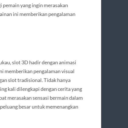
gi pemain yang ingin merasakan
ainan ini memberikan pengalaman
kau, slot 3D hadir dengan animasi
e ini memberikan pengalaman visual
gan slot tradisional. Tidak hanya
ring kali dilengkapi dengan cerita yang
apat merasakan sensasi bermain dalam
n peluang besar untuk memenangkan