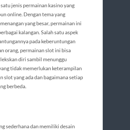
 satu jenis permainan kasino yang
aupun online. Dengan tema yang
emenangan yang besar, permainan ini
rbagai kalangan. Salah satu aspek
rgantungannya pada keberuntungan
n orang, permainan slot ini bisa
ilekskan diri sambil menunggu
 yang tidak memerlukan keterampilan
an slot yang ada dan bagaimana setiap
ng berbeda.
ling sederhana dan memiliki desain