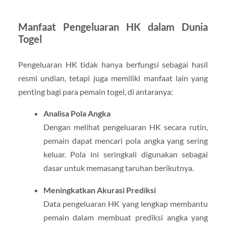
Manfaat Pengeluaran HK dalam Dunia
Togel
Pengeluaran HK tidak hanya berfungsi sebagai hasil
resmi undian, tetapi juga memiliki manfaat lain yang
penting bagi para pemain togel, di antaranya:
Analisa Pola Angka
Dengan melihat pengeluaran HK secara rutin,
pemain dapat mencari pola angka yang sering
keluar. Pola ini seringkali digunakan sebagai
dasar untuk memasang taruhan berikutnya.
Meningkatkan Akurasi Prediksi
Data pengeluaran HK yang lengkap membantu
pemain dalam membuat prediksi angka yang