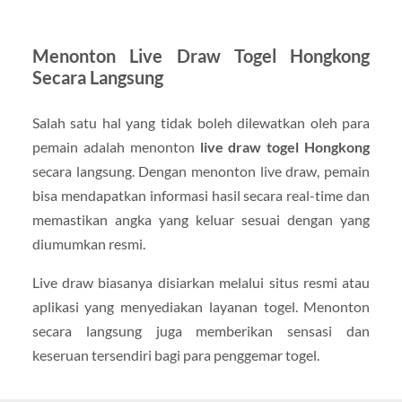
Menonton Live Draw Togel Hongkong
Secara Langsung
Salah satu hal yang tidak boleh dilewatkan oleh para
pemain adalah menonton
live draw togel Hongkong
secara langsung. Dengan menonton live draw, pemain
bisa mendapatkan informasi hasil secara real-time dan
memastikan angka yang keluar sesuai dengan yang
diumumkan resmi.
Live draw biasanya disiarkan melalui situs resmi atau
aplikasi yang menyediakan layanan togel. Menonton
secara langsung juga memberikan sensasi dan
keseruan tersendiri bagi para penggemar togel.