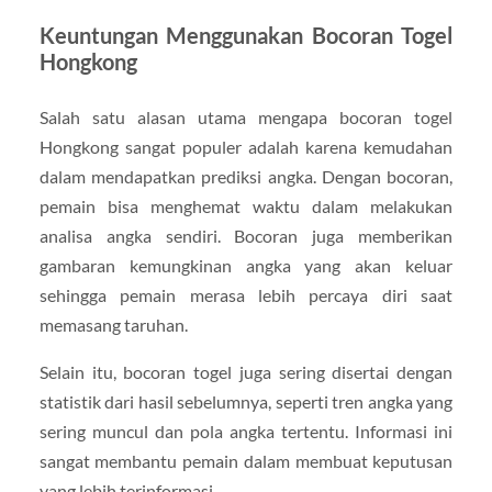
Keuntungan Menggunakan Bocoran Togel
Hongkong
Salah satu alasan utama mengapa bocoran togel
Hongkong sangat populer adalah karena kemudahan
dalam mendapatkan prediksi angka. Dengan bocoran,
pemain bisa menghemat waktu dalam melakukan
analisa angka sendiri. Bocoran juga memberikan
gambaran kemungkinan angka yang akan keluar
sehingga pemain merasa lebih percaya diri saat
memasang taruhan.
Selain itu, bocoran togel juga sering disertai dengan
statistik dari hasil sebelumnya, seperti tren angka yang
sering muncul dan pola angka tertentu. Informasi ini
sangat membantu pemain dalam membuat keputusan
yang lebih terinformasi.