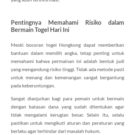
Pentingnya Memahami Risiko dalam
Bermain Togel Hari Ini
Meski bocoran togel Hongkong dapat memberikan
bantuan dalam memilih angka, tetap penting untuk
memahami bahwa permainan ini adalah bentuk judi
yang mengandung risiko tinggi. Tidak ada metode pasti
untuk menang dan kemenangan sangat bergantung
pada keberuntungan.
Sangat dianjurkan bagi para pemain untuk bermain
dengan batasan dana yang sudah ditentukan agar
tidak mengalami kerugian besar. Selain itu, selalu
pastikan untuk mengikuti aturan dan peraturan yang
berlaku agar terhindar dari masalah hukum.