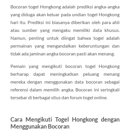
Bocoran togel Hongkong adalah prediksi angka-angka
yang diduga akan keluar pada undian togel Hongkong
hari itu. Prediksi ini biasanya diberikan oleh para ahli
atau sumber yang mengaku memiliki data khusus.
Namun, penting untuk diingat bahwa togel adalah
permainan yang mengandalkan keberuntungan dan
tidak ada jaminan angka bocoran pasti akan menang.
Pemain yang mengikuti bocoran togel Hongkong
berharap dapat meningkatkan peluang menang
mereka dengan menggunakan data bocoran sebagai
referensi dalam memilih angka. Bocoran ini seringkali
tersebar di berbagai situs dan forum togel online.
Cara Mengikuti Togel Hongkong dengan
Menggunakan Bocoran