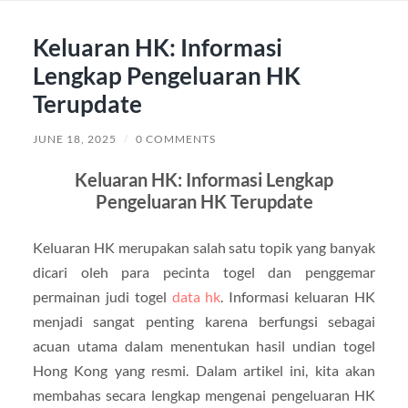
Keluaran HK: Informasi
Lengkap Pengeluaran HK
Terupdate
JUNE 18, 2025
/
0 COMMENTS
Keluaran HK: Informasi Lengkap
Pengeluaran HK Terupdate
Keluaran HK merupakan salah satu topik yang banyak
dicari oleh para pecinta togel dan penggemar
permainan judi togel
data hk
. Informasi keluaran HK
menjadi sangat penting karena berfungsi sebagai
acuan utama dalam menentukan hasil undian togel
Hong Kong yang resmi. Dalam artikel ini, kita akan
membahas secara lengkap mengenai pengeluaran HK