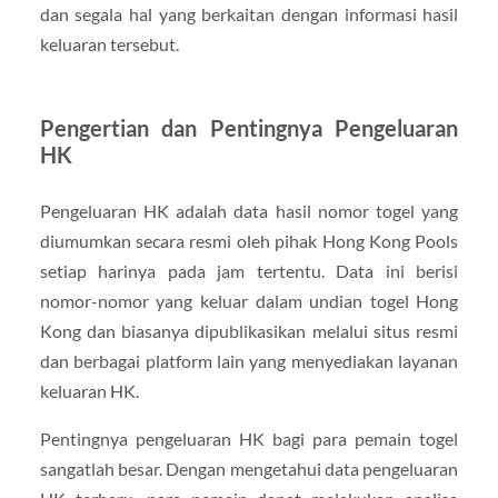
dan segala hal yang berkaitan dengan informasi hasil
keluaran tersebut.
Pengertian dan Pentingnya Pengeluaran
HK
Pengeluaran HK adalah data hasil nomor togel yang
diumumkan secara resmi oleh pihak Hong Kong Pools
setiap harinya pada jam tertentu. Data ini berisi
nomor-nomor yang keluar dalam undian togel Hong
Kong dan biasanya dipublikasikan melalui situs resmi
dan berbagai platform lain yang menyediakan layanan
keluaran HK.
Pentingnya pengeluaran HK bagi para pemain togel
sangatlah besar. Dengan mengetahui data pengeluaran