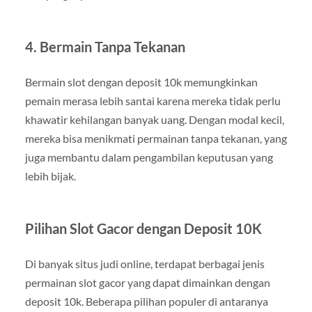
4.
Bermain Tanpa Tekanan
Bermain slot dengan deposit 10k memungkinkan
pemain merasa lebih santai karena mereka tidak perlu
khawatir kehilangan banyak uang. Dengan modal kecil,
mereka bisa menikmati permainan tanpa tekanan, yang
juga membantu dalam pengambilan keputusan yang
lebih bijak.
Pilihan Slot Gacor dengan Deposit 10K
Di banyak situs judi online, terdapat berbagai jenis
permainan slot gacor yang dapat dimainkan dengan
deposit 10k. Beberapa pilihan populer di antaranya