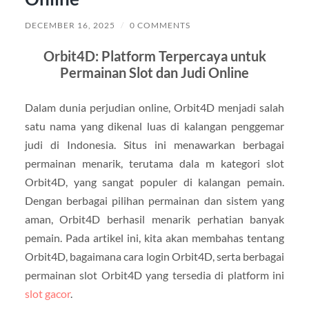
DECEMBER 16, 2025
/
0 COMMENTS
Orbit4D: Platform Terpercaya untuk
Permainan Slot dan Judi Online
Dalam dunia perjudian online, Orbit4D menjadi salah
satu nama yang dikenal luas di kalangan penggemar
judi di Indonesia. Situs ini menawarkan berbagai
permainan menarik, terutama dala m kategori slot
Orbit4D, yang sangat populer di kalangan pemain.
Dengan berbagai pilihan permainan dan sistem yang
aman, Orbit4D berhasil menarik perhatian banyak
pemain. Pada artikel ini, kita akan membahas tentang
Orbit4D, bagaimana cara login Orbit4D, serta berbagai
permainan slot Orbit4D yang tersedia di platform ini
slot gacor
.