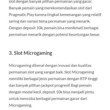
slot dengan banyak pilihan permainan yang gacor.
Banyak pemain yang merekomendasikan slot dari
Pragmatic Play karena tingkat kemenangan yang relatif
sering dan variasi tema permainan yang menarik.
Dengan deposit 10k, pemain bisa menikmati berbagai
permainan menarik dengan potensi keuntungan besar.
3.
Slot Microgaming
Microgaming dikenal dengan inovasi dan kualitas
permainan slot yang sangat baik. Slot Microgaming
memiliki berbagai jenis permainan dengan RTP tinggi
dan banyak pilihan jackpot progresif. Bagi pemain
dengan modal kecil, deposit 10k bisa menjadi pintu
untuk mencoba berbagai permainan gacor dari
Microgaming.