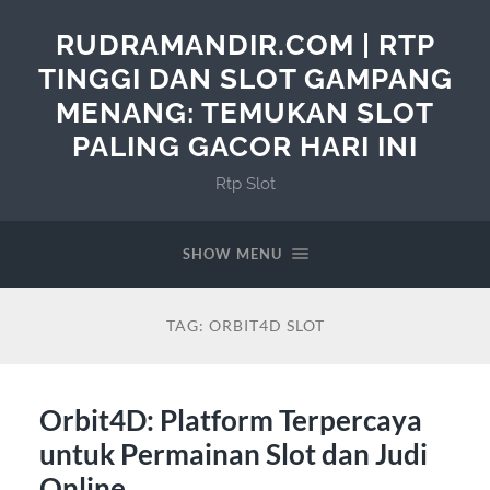
RUDRAMANDIR.COM | RTP
TINGGI DAN SLOT GAMPANG
MENANG: TEMUKAN SLOT
PALING GACOR HARI INI
Rtp Slot
SHOW MENU
TAG:
ORBIT4D SLOT
Orbit4D: Platform Terpercaya
untuk Permainan Slot dan Judi
Online