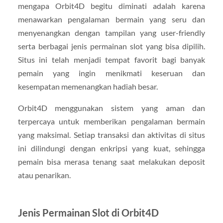
mengapa Orbit4D begitu diminati adalah karena
menawarkan pengalaman bermain yang seru dan
menyenangkan dengan tampilan yang user-friendly
serta berbagai jenis permainan slot yang bisa dipilih.
Situs ini telah menjadi tempat favorit bagi banyak
pemain yang ingin menikmati keseruan dan
kesempatan memenangkan hadiah besar.
Orbit4D menggunakan sistem yang aman dan
terpercaya untuk memberikan pengalaman bermain
yang maksimal. Setiap transaksi dan aktivitas di situs
ini dilindungi dengan enkripsi yang kuat, sehingga
pemain bisa merasa tenang saat melakukan deposit
atau penarikan.
Jenis Permainan Slot di Orbit4D