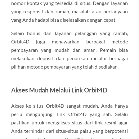
nomor kontak yang tersedia di situs. Dengan layanan
yang responsif dan ramah, masalah atau pertanyaan
yang Anda hadapi bisa diselesaikan dengan cepat.
Selain bonus dan layanan pelanggan yang ramah,
Orbit4D juga menawarkan berbagai metode
pembayaran yang mudah dan aman. Pemain bisa
melakukan deposit dan penarikan melalui berbagai
pilihan metode pembayaran yang telah disediakan.
Akses Mudah Melalui Link Orbit4D
Akses ke situs Orbit4D sangat mudah, Anda hanya
perlu mengunjungi link Orbit4D yang sah. Selalu
pastikan untuk mengakses situs dari link resmi agar
Anda terhindar dari situs-situs palsu yang berpotensi