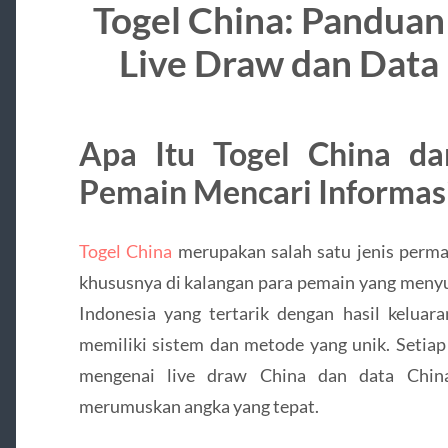
Togel China: Panduan
Live Draw dan Data
Apa Itu Togel China d
Pemain Mencari Informas
Togel China
merupakan salah satu jenis permai
khususnya di kalangan para pemain yang menyu
Indonesia yang tertarik dengan hasil keluar
memiliki sistem dan metode yang unik. Setiap
mengenai live draw China dan data Chi
merumuskan angka yang tepat.