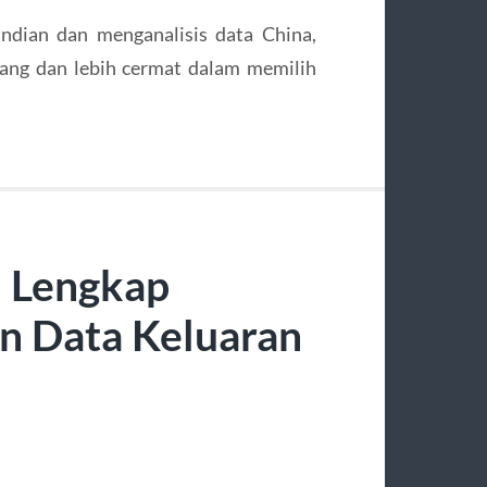
ndian dan menganalisis data China,
ang dan lebih cermat dalam memilih
n Lengkap
an Data Keluaran