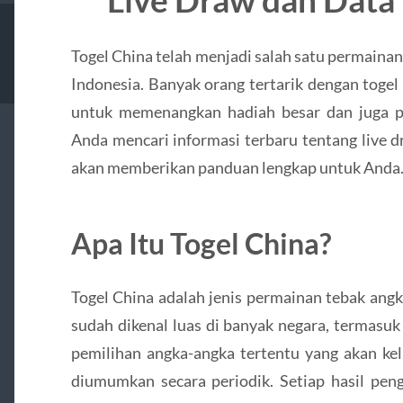
Togel China telah menjadi salah satu permainan
Indonesia. Banyak orang tertarik dengan togel
untuk memenangkan hadiah besar dan juga p
Anda mencari informasi terbaru tentang live dr
akan memberikan panduan lengkap untuk Anda
Apa Itu Togel China?
Togel China adalah jenis permainan tebak angk
sudah dikenal luas di banyak negara, termasuk
pemilihan angka-angka tertentu yang akan kel
diumumkan secara periodik. Setiap hasil pen