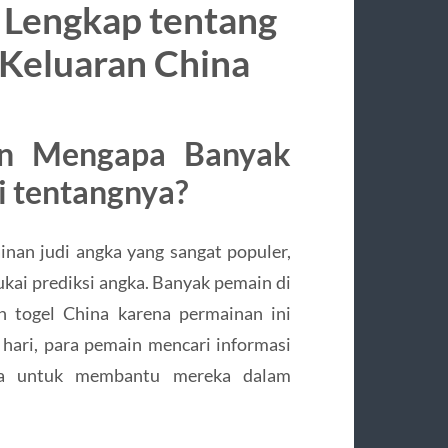
 Lengkap tentang
 Keluaran China
an Mengapa Banyak
i tentangnya?
nan judi angka yang sangat populer,
kai prediksi angka. Banyak pemain di
an togel China karena permainan ini
 hari, para pemain mencari informasi
na untuk membantu mereka dalam