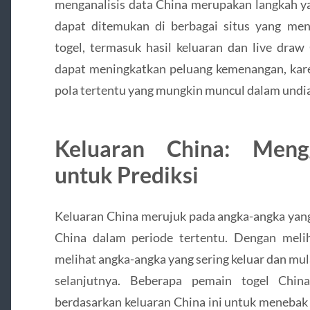
menganalisis data China merupakan langkah ya
dapat ditemukan di berbagai situs yang men
togel, termasuk hasil keluaran dan live dra
dapat meningkatkan peluang kemenangan, ka
pola tertentu yang mungkin muncul dalam undia
Keluaran China: Meng
untuk Prediksi
Keluaran China merujuk pada angka-angka yan
China dalam periode tertentu. Dengan melih
melihat angka-angka yang sering keluar dan mu
selanjutnya. Beberapa pemain togel Chin
berdasarkan keluaran China ini untuk menebak