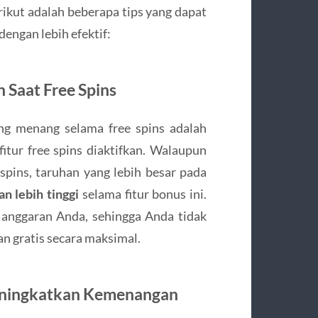
rikut adalah beberapa tips yang dapat
engan lebih efektif:
 Saat Free Spins
ng menang selama free spins adalah
fitur free spins diaktifkan. Walaupun
 spins, taruhan yang lebih besar pada
n lebih tinggi
selama fitur bonus ini.
anggaran Anda, sehingga Anda tidak
 gratis secara maksimal.
eningkatkan Kemenangan