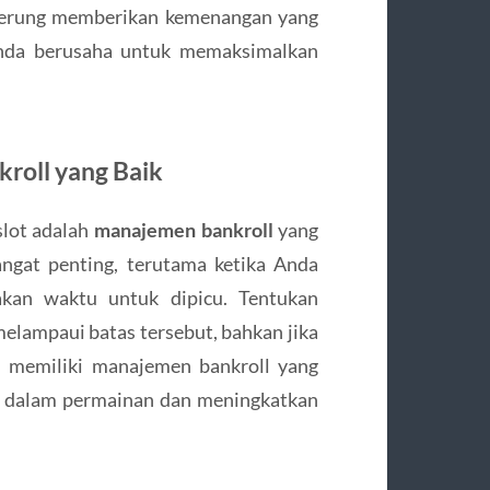
nderung memberikan kemenangan yang
 Anda berusaha untuk memaksimalkan
roll yang Baik
slot adalah
manajemen bankroll
yang
angat penting, terutama ketika Anda
akan waktu untuk dipicu. Tentukan
melampaui batas tersebut, bahkan jika
 memiliki manajemen bankroll yang
ma dalam permainan dan meningkatkan