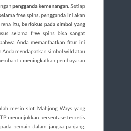
dengan
pengganda kemenangan
. Setiap
lama free spins, pengganda ini akan
rena itu,
berfokus pada simbol yang
sus selama free spins bisa sangat
bahwa Anda memanfaatkan fitur ini
n Anda mendapatkan simbol wild atau
n membantu meningkatkan pembayaran
hlah mesin slot Mahjong Ways yang
RTP menunjukkan persentase teoretis
epada pemain dalam jangka panjang.