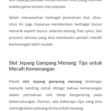
koleksi game terbaru dan populer.
Selain menawarkan berbagai permainan slot, situs-
situs ini juga biasanya memberikan berbagai bonus
menarik seperti bonus selamat datang, free spins, dan
promosi lainnya yang bisa membantu pemain meraih
kemenangan lebih mudah.
Slot Jepang Gampang Menang: Tips untuk
Meraih Kemenangan
Meski
slot Jepang gampang menang
terdengar
menarik, penting untuk diingat bahwa kemenangan
dalam permainan slot tetap bergantung pada
keberuntungan. Namun, ada beberapa tips yang bisa
meningkatkan peluang Anda untuk menang: