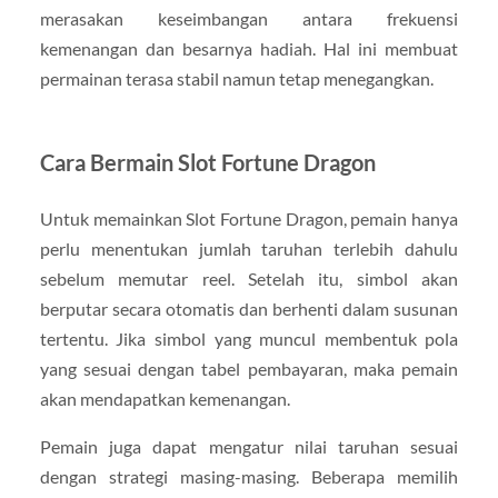
merasakan keseimbangan antara frekuensi
kemenangan dan besarnya hadiah. Hal ini membuat
permainan terasa stabil namun tetap menegangkan.
Cara Bermain Slot Fortune Dragon
Untuk memainkan Slot
Fortune Dragon
, pemain hanya
perlu menentukan jumlah taruhan terlebih dahulu
sebelum memutar reel. Setelah itu, simbol akan
berputar secara otomatis dan berhenti dalam susunan
tertentu. Jika simbol yang muncul membentuk pola
yang sesuai dengan tabel pembayaran, maka pemain
akan mendapatkan kemenangan.
Pemain juga dapat mengatur nilai taruhan sesuai
dengan strategi masing-masing. Beberapa memilih