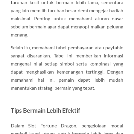
taruhan kecil untuk bermain lebih lama, sementara
yang lain memilih taruhan besar demi mengejar hadiah
maksimal. Penting untuk memahami aturan dasar
sebelum bermain agar dapat mengoptimalkan peluang
menang.
Selain itu, memahami tabel pembayaran atau paytable
sangat disarankan. Tabel ini memberikan informasi
mengenai nilai setiap simbol serta kombinasi yang
dapat menghasilkan kemenangan tertinggi. Dengan
memahami hal ini, pemain dapat lebih mudah
menentukan strategi bermain yang tepat.
Tips Bermain Lebih Efektif
Dalam Slot
Fortune Dragon
, pengelolaan modal
menjadi kunci utama untuk bermain lebih lama dan