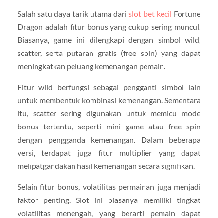
Salah satu daya tarik utama dari
slot bet kecil
Fortune
Dragon
adalah fitur bonus yang cukup sering muncul.
Biasanya, game ini dilengkapi dengan simbol wild,
scatter, serta putaran gratis (free spin) yang dapat
meningkatkan peluang kemenangan pemain.
Fitur wild berfungsi sebagai pengganti simbol lain
untuk membentuk kombinasi kemenangan. Sementara
itu, scatter sering digunakan untuk memicu mode
bonus tertentu, seperti mini game atau free spin
dengan pengganda kemenangan. Dalam beberapa
versi, terdapat juga fitur multiplier yang dapat
melipatgandakan hasil kemenangan secara signifikan.
Selain fitur bonus, volatilitas permainan juga menjadi
faktor penting. Slot ini biasanya memiliki tingkat
volatilitas menengah, yang berarti pemain dapat