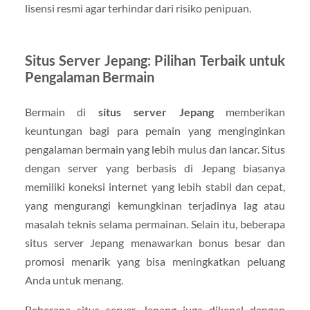
lisensi resmi agar terhindar dari risiko penipuan.
Situs Server Jepang: Pilihan Terbaik untuk
Pengalaman Bermain
Bermain di
situs server Jepang
memberikan
keuntungan bagi para pemain yang menginginkan
pengalaman bermain yang lebih mulus dan lancar. Situs
dengan server yang berbasis di Jepang biasanya
memiliki koneksi internet yang lebih stabil dan cepat,
yang mengurangi kemungkinan terjadinya lag atau
masalah teknis selama permainan. Selain itu, beberapa
situs server Jepang menawarkan bonus besar dan
promosi menarik yang bisa meningkatkan peluang
Anda untuk menang.
Beberapa situs server Jepang juga dikenal dengan