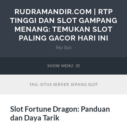
RUDRAMANDIR.COM | RTP
TINGGI DAN SLOT GAMPANG
MENANG: TEMUKAN SLOT
PALING GACOR HARI INI
Rtp Slot
SHOW MENU
TAG:
SITUS SERVER JEPANG SLOT
Slot Fortune Dragon: Panduan
dan Daya Tarik