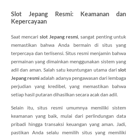
Slot Jepang Resmi: Keamanan dan
Kepercayaan
Saat mencari
slot Jepang resmi
, sangat penting untuk
memastikan bahwa Anda bermain di situs yang
terpercaya dan terlisensi. Situs resmi menjamin bahwa
permainan yang dimainkan menggunakan sistem yang
adil dan aman. Salah satu keuntungan utama dari
slot
Jepang resmi
adalah adanya pengawasan dari lembaga
perjudian yang kredibel, yang memastikan bahwa
setiap hasil putaran dihasilkan secara acak dan adil.
Selain itu, situs resmi umumnya memiliki sistem
keamanan yang baik, mulai dari perlindungan data
pribadi hingga transaksi keuangan yang aman. Jadi,
pastikan Anda selalu memilih situs yang memiliki