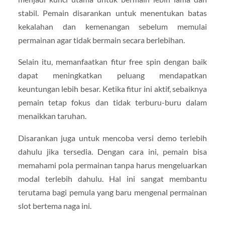
stabil. Pemain disarankan untuk menentukan batas
kekalahan dan kemenangan sebelum memulai
permainan agar tidak bermain secara berlebihan.
Selain itu, memanfaatkan fitur free spin dengan baik
dapat meningkatkan peluang mendapatkan
keuntungan lebih besar. Ketika fitur ini aktif, sebaiknya
pemain tetap fokus dan tidak terburu-buru dalam
menaikkan taruhan.
Disarankan juga untuk mencoba versi demo terlebih
dahulu jika tersedia. Dengan cara ini, pemain bisa
memahami pola permainan tanpa harus mengeluarkan
modal terlebih dahulu. Hal ini sangat membantu
terutama bagi pemula yang baru mengenal permainan
slot bertema naga ini.