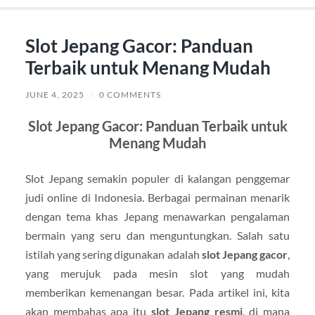
Slot Jepang Gacor: Panduan
Terbaik untuk Menang Mudah
JUNE 4, 2025
/
0 COMMENTS
Slot Jepang Gacor: Panduan Terbaik untuk
Menang Mudah
Slot Jepang semakin populer di kalangan penggemar
judi online di Indonesia. Berbagai permainan menarik
dengan tema khas Jepang menawarkan pengalaman
bermain yang seru dan menguntungkan. Salah satu
istilah yang sering digunakan adalah
slot Jepang gacor
,
yang merujuk pada mesin slot yang mudah
memberikan kemenangan besar. Pada artikel ini, kita
akan membahas apa itu
slot Jepang resmi
, di mana