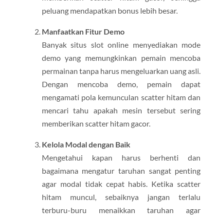
peluang mendapatkan bonus lebih besar.
Manfaatkan Fitur Demo
Banyak situs slot online menyediakan mode
demo yang memungkinkan pemain mencoba
permainan tanpa harus mengeluarkan uang asli.
Dengan mencoba demo, pemain dapat
mengamati pola kemunculan scatter hitam dan
mencari tahu apakah mesin tersebut sering
memberikan scatter hitam gacor.
Kelola Modal dengan Baik
Mengetahui kapan harus berhenti dan
bagaimana mengatur taruhan sangat penting
agar modal tidak cepat habis. Ketika scatter
hitam muncul, sebaiknya jangan terlalu
terburu-buru menaikkan taruhan agar