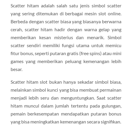
Scatter hitam adalah salah satu jenis simbol scatter
yang sering ditemukan di berbagai mesin slot online.
Berbeda dengan scatter biasa yang biasanya berwarna
cerah, scatter hitam hadir dengan warna gelap yang
memberikan kesan misterius dan menarik. Simbol
scatter sendiri memiliki fungsi utama untuk memicu
fitur bonus, seperti putaran gratis (free spins) atau mini
games yang memberikan peluang kemenangan lebih
besar.
Scatter hitam slot bukan hanya sekadar simbol biasa,
melainkan simbol kunci yang bisa membuat permainan
menjadi lebih seru dan menguntungkan. Saat scatter
hitam muncul dalam jumlah tertentu pada gulungan,
pemain berkesempatan mendapatkan putaran bonus
yang bisa meningkatkan kemenangan secara signifikan.