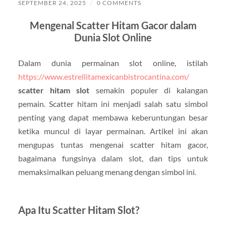
SEPTEMBER 24, 2025
/
0 COMMENTS
Mengenal Scatter Hitam Gacor dalam
Dunia Slot Online
Dalam dunia permainan slot online, istilah
https://www.estrellitamexicanbistrocantina.com/
scatter hitam slot
semakin populer di kalangan
pemain. Scatter hitam ini menjadi salah satu simbol
penting yang dapat membawa keberuntungan besar
ketika muncul di layar permainan. Artikel ini akan
mengupas tuntas mengenai scatter hitam gacor,
bagaimana fungsinya dalam slot, dan tips untuk
memaksimalkan peluang menang dengan simbol ini.
Apa Itu Scatter Hitam Slot?