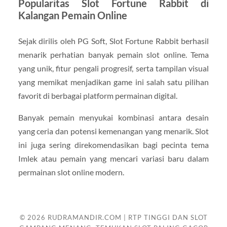
Popularitas Slot Fortune Rabbit di
Kalangan Pemain Online
Sejak dirilis oleh
PG Soft
, Slot Fortune Rabbit berhasil
menarik perhatian banyak pemain slot online. Tema
yang unik, fitur pengali progresif, serta tampilan visual
yang memikat menjadikan game ini salah satu pilihan
favorit di berbagai platform permainan digital.
Banyak pemain menyukai kombinasi antara desain
yang ceria dan potensi kemenangan yang menarik. Slot
ini juga sering direkomendasikan bagi pecinta tema
Imlek atau pemain yang mencari variasi baru dalam
permainan slot online modern.
© 2026
RUDRAMANDIR.COM | RTP TINGGI DAN SLOT