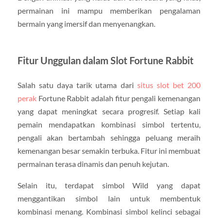
permainan ini mampu memberikan pengalaman
bermain yang imersif dan menyenangkan.
Fitur Unggulan dalam Slot Fortune Rabbit
Salah satu daya tarik utama dari
situs slot bet 200
perak
Fortune Rabbit adalah fitur pengali kemenangan
yang dapat meningkat secara progresif. Setiap kali
pemain mendapatkan kombinasi simbol tertentu,
pengali akan bertambah sehingga peluang meraih
kemenangan besar semakin terbuka. Fitur ini membuat
permainan terasa dinamis dan penuh kejutan.
Selain itu, terdapat simbol Wild yang dapat
menggantikan simbol lain untuk membentuk
kombinasi menang. Kombinasi simbol kelinci sebagai