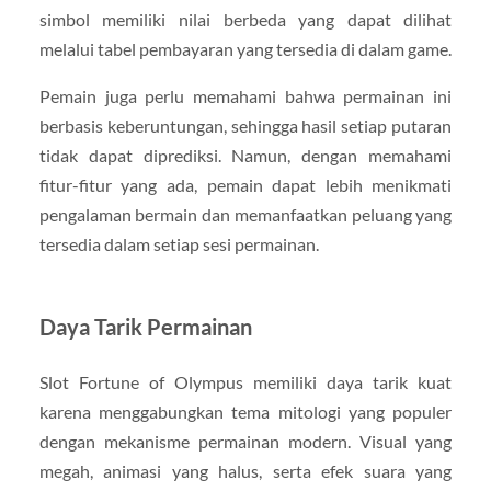
simbol memiliki nilai berbeda yang dapat dilihat
melalui tabel pembayaran yang tersedia di dalam game.
Pemain juga perlu memahami bahwa permainan ini
berbasis keberuntungan, sehingga hasil setiap putaran
tidak dapat diprediksi. Namun, dengan memahami
fitur-fitur yang ada, pemain dapat lebih menikmati
pengalaman bermain dan memanfaatkan peluang yang
tersedia dalam setiap sesi permainan.
Daya Tarik Permainan
Slot Fortune of Olympus memiliki daya tarik kuat
karena menggabungkan tema mitologi yang populer
dengan mekanisme permainan modern. Visual yang
megah, animasi yang halus, serta efek suara yang