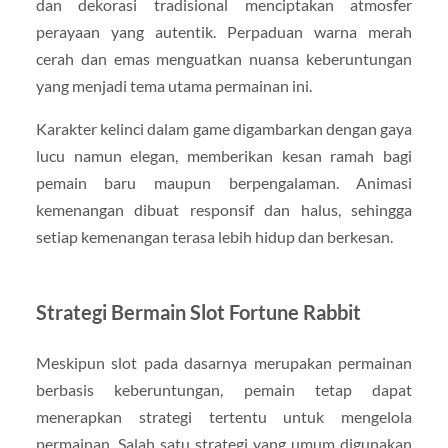
dan dekorasi tradisional menciptakan atmosfer
perayaan yang autentik. Perpaduan warna merah
cerah dan emas menguatkan nuansa keberuntungan
yang menjadi tema utama permainan ini.
Karakter kelinci dalam game digambarkan dengan gaya
lucu namun elegan, memberikan kesan ramah bagi
pemain baru maupun berpengalaman. Animasi
kemenangan dibuat responsif dan halus, sehingga
setiap kemenangan terasa lebih hidup dan berkesan.
Strategi Bermain Slot Fortune Rabbit
Meskipun slot pada dasarnya merupakan permainan
berbasis keberuntungan, pemain tetap dapat
menerapkan strategi tertentu untuk mengelola
permainan. Salah satu strategi yang umum digunakan