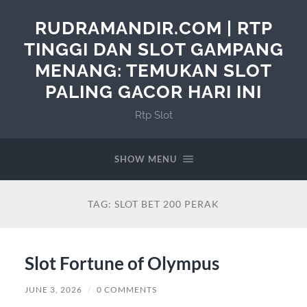
RUDRAMANDIR.COM | RTP
TINGGI DAN SLOT GAMPANG
MENANG: TEMUKAN SLOT
PALING GACOR HARI INI
Rtp Slot
SHOW MENU
TAG:
SLOT BET 200 PERAK
Slot Fortune of Olympus
JUNE 3, 2026
/
0 COMMENTS