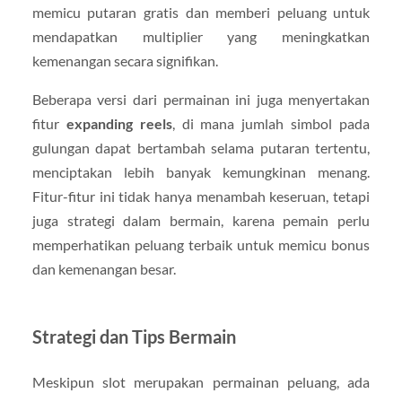
memicu putaran gratis dan memberi peluang untuk
mendapatkan multiplier yang meningkatkan
kemenangan secara signifikan.
Beberapa versi dari permainan ini juga menyertakan
fitur
expanding reels
, di mana jumlah simbol pada
gulungan dapat bertambah selama putaran tertentu,
menciptakan lebih banyak kemungkinan menang.
Fitur-fitur ini tidak hanya menambah keseruan, tetapi
juga strategi dalam bermain, karena pemain perlu
memperhatikan peluang terbaik untuk memicu bonus
dan kemenangan besar.
Strategi dan Tips Bermain
Meskipun slot merupakan permainan peluang, ada