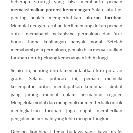
beberapa strategi yang bisa membantu pemain
memaksimalkan potensi kemenangan
. Salah satu tips
penting adalah memperhatikan
ukuran taruhan
.
Memulai dengan taruhan kecil memungkinkan pemain
untuk memahami mekanisme permainan dan fitur
bonus tanpa kehilangan banyak modal. Setelah
memahami pola permainan, pemain bisa menyesuaikan
taruhan untuk peluang kemenangan lebih tinggi.
Selain itu, penting untuk memanfaatkan fitur putaran
gratis. Selama putaran ini, pemain memiliki
kesempatan untuk mendapatkan kombinasi simbol
yang jarang muncul dalam permainan reguler.
Mengelola modal dan mengenali momen terbaik untuk
meningkatkan taruhan juga dapat memberikan
pengalaman bermain yang lebih menguntungkan.
Dengan kombinasi tema budaya yang kaya, grafis