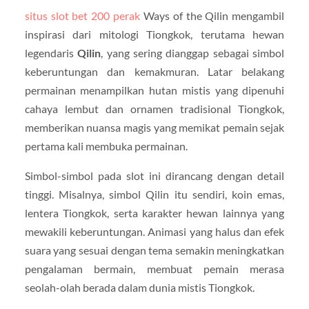
situs slot bet 200 perak
Ways of the Qilin mengambil
inspirasi dari mitologi Tiongkok, terutama hewan
legendaris
Qilin
, yang sering dianggap sebagai simbol
keberuntungan dan kemakmuran. Latar belakang
permainan menampilkan hutan mistis yang dipenuhi
cahaya lembut dan ornamen tradisional Tiongkok,
memberikan nuansa magis yang memikat pemain sejak
pertama kali membuka permainan.
Simbol-simbol pada slot ini dirancang dengan detail
tinggi. Misalnya, simbol Qilin itu sendiri, koin emas,
lentera Tiongkok, serta karakter hewan lainnya yang
mewakili keberuntungan. Animasi yang halus dan efek
suara yang sesuai dengan tema semakin meningkatkan
pengalaman bermain, membuat pemain merasa
seolah-olah berada dalam dunia mistis Tiongkok.