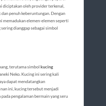
i diciptakan oleh provider terkenal,
ik dan penuh keberuntungan. Dengan
t ini memadukan elemen-elemen seperti
 sering dianggap sebagai simbol
pang, terutama simbol
kucing
eki Neko. Kucing ini sering kali
rcaya dapat mendatangkan
n ini, kucing tersebut menjadi
 pada pengalaman bermain yang seru