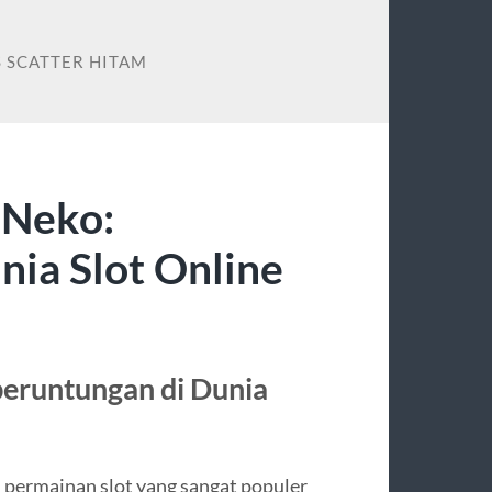
 SCATTER HITAM
 Neko:
ia Slot Online
beruntungan di Dunia
u permainan slot yang sangat populer