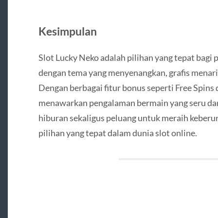
Kesimpulan
Slot Lucky Neko adalah pilihan yang tepat bag
dengan tema yang menyenangkan, grafis menari
Dengan berbagai fitur bonus seperti Free Spins 
menawarkan pengalaman bermain yang seru da
hiburan sekaligus peluang untuk meraih keberu
pilihan yang tepat dalam dunia slot online.