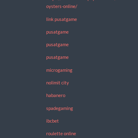
oysters-online/
link pusatgame
pusatgame
pusatgame
pusatgame
microgaming
nolimit city
habanero
spadegaming
ibcbet
roulette online