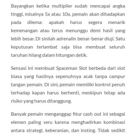
Bayangkan ketika multiplier sudah mencapai angka
tinggi, misalnya 5x atau 10x, pemain akan dihadapkan
pada dilema: apakah harus segera menarik
kemenangan atau terus menunggu demi hasil yang
lebih besar. Di sinilah adrenalin benar-benar diuji. Satu
keputusan terlambat saja bisa membuat seluruh
taruhan hilang dalam hitungan detik.
Sensasi ini membuat Spaceman Slot berbeda dari slot
biasa yang hasilnya sepenuhnya acak tanpa campur
tangan pemain. Di sini, pemain memiliki kontrol penuh
terhadap kapan harus berhenti, meskipun tetap ada
risiko yang harus ditanggung.
Banyak pemain menganggap fitur cash out ini sebagai
elemen paling seru karena menghadirkan kombinasi
antara strategi, keberanian, dan insting. Tidak sedikit