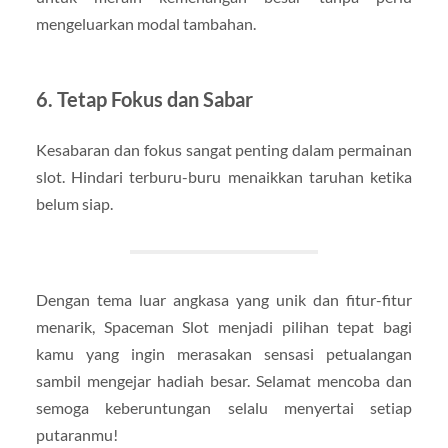
mengeluarkan modal tambahan.
6. Tetap Fokus dan Sabar
Kesabaran dan fokus sangat penting dalam permainan
slot. Hindari terburu-buru menaikkan taruhan ketika
belum siap.
Dengan tema luar angkasa yang unik dan fitur-fitur
menarik, Spaceman Slot menjadi pilihan tepat bagi
kamu yang ingin merasakan sensasi petualangan
sambil mengejar hadiah besar. Selamat mencoba dan
semoga keberuntungan selalu menyertai setiap
putaranmu!