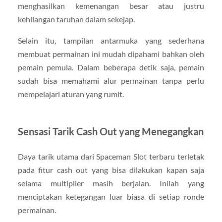
menghasilkan kemenangan besar atau justru
kehilangan taruhan dalam sekejap.
Selain itu, tampilan antarmuka yang sederhana
membuat permainan ini mudah dipahami bahkan oleh
pemain pemula. Dalam beberapa detik saja, pemain
sudah bisa memahami alur permainan tanpa perlu
mempelajari aturan yang rumit.
Sensasi Tarik Cash Out yang Menegangkan
Daya tarik utama dari Spaceman Slot terbaru terletak
pada fitur cash out yang bisa dilakukan kapan saja
selama multiplier masih berjalan. Inilah yang
menciptakan ketegangan luar biasa di setiap ronde
permainan.