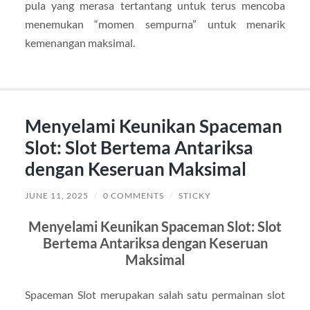
pula yang merasa tertantang untuk terus mencoba
menemukan “momen sempurna” untuk menarik
kemenangan maksimal.
Menyelami Keunikan Spaceman
Slot: Slot Bertema Antariksa
dengan Keseruan Maksimal
JUNE 11, 2025
/
0 COMMENTS
/
STICKY
Menyelami Keunikan Spaceman Slot: Slot
Bertema Antariksa dengan Keseruan
Maksimal
Spaceman Slot merupakan salah satu permainan slot