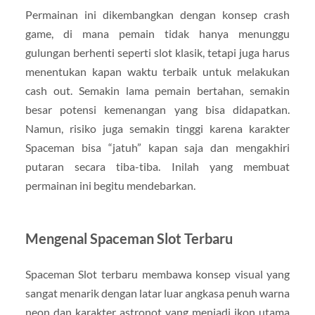
Permainan ini dikembangkan dengan konsep crash
game, di mana pemain tidak hanya menunggu
gulungan berhenti seperti slot klasik, tetapi juga harus
menentukan kapan waktu terbaik untuk melakukan
cash out. Semakin lama pemain bertahan, semakin
besar potensi kemenangan yang bisa didapatkan.
Namun, risiko juga semakin tinggi karena karakter
Spaceman bisa “jatuh” kapan saja dan mengakhiri
putaran secara tiba-tiba. Inilah yang membuat
permainan ini begitu mendebarkan.
Mengenal Spaceman Slot Terbaru
Spaceman Slot terbaru membawa konsep visual yang
sangat menarik dengan latar luar angkasa penuh warna
neon dan karakter astronot yang menjadi ikon utama