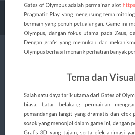
Gates of Olympus adalah permainan slot
http
Pragmatic Play, yang mengusung tema mitolog
bermain yang penuh petualangan. Game ini 
Olympus, dengan fokus utama pada Zeus, dew
Dengan grafis yang memukau dan mekanisme 
Olympus berhasil menarik perhatian banyak pema
Tema dan Visual
Salah satu daya tarik utama dari Gates of Olym
biasa. Latar belakang permainan mengga
pemandangan langit yang dramatis dan efek 
sosok yang menonjol dalam game ini, dengan p
Grafis 3D yang tajam, serta efek animasi ya