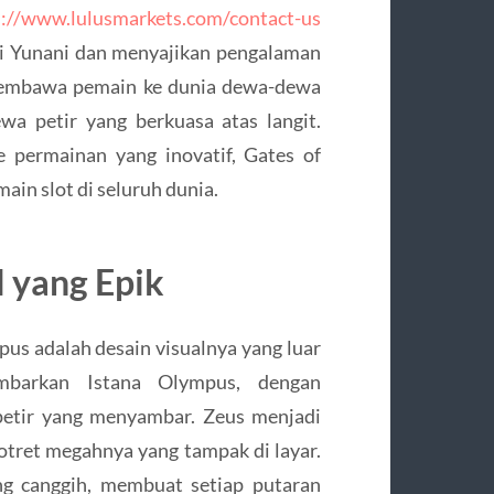
s://www.lulusmarkets.com/contact-us
i Yunani dan menyajikan pengalaman
membawa pemain ke dunia dewa-dewa
a petir yang berkuasa atas langit.
permainan yang inovatif, Gates of
in slot di seluruh dunia.
 yang Epik
pus adalah desain visualnya yang luar
mbarkan Istana Olympus, dengan
petir yang menyambar. Zeus menjadi
otret megahnya yang tampak di layar.
ng canggih, membuat setiap putaran