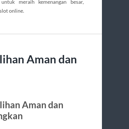
untuk meraih kemenangan besar,
lot online.
ilihan Aman dan
ilihan Aman dan
ngkan