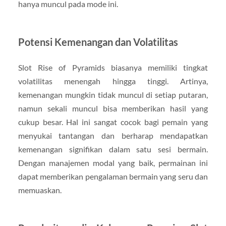
hanya muncul pada mode ini.
Potensi Kemenangan dan Volatilitas
Slot Rise of Pyramids biasanya memiliki tingkat
volatilitas menengah hingga tinggi. Artinya,
kemenangan mungkin tidak muncul di setiap putaran,
namun sekali muncul bisa memberikan hasil yang
cukup besar. Hal ini sangat cocok bagi pemain yang
menyukai tantangan dan berharap mendapatkan
kemenangan signifikan dalam satu sesi bermain.
Dengan manajemen modal yang baik, permainan ini
dapat memberikan pengalaman bermain yang seru dan
memuaskan.