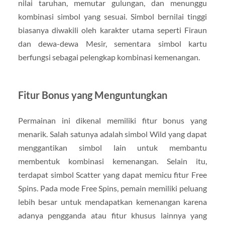
nilai taruhan, memutar gulungan, dan menunggu
kombinasi simbol yang sesuai. Simbol bernilai tinggi
biasanya diwakili oleh karakter utama seperti Firaun
dan dewa-dewa Mesir, sementara simbol kartu
berfungsi sebagai pelengkap kombinasi kemenangan.
Fitur Bonus yang Menguntungkan
Permainan ini dikenal memiliki fitur bonus yang
menarik. Salah satunya adalah simbol Wild yang dapat
menggantikan simbol lain untuk membantu
membentuk kombinasi kemenangan. Selain itu,
terdapat simbol Scatter yang dapat memicu fitur Free
Spins. Pada mode Free Spins, pemain memiliki peluang
lebih besar untuk mendapatkan kemenangan karena
adanya pengganda atau fitur khusus lainnya yang