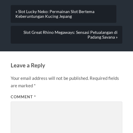
« Slot Lucky Neko: Permainan Slot Bertema
Keberuntungan Kucing Jepang
Slot Great Rhino Megaways: Sensasi Petualangan di
Padang Savana »
Leave a Reply
Your email address will not be published.
Required fields
are marked
*
COMMENT
*