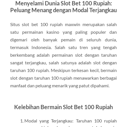
Menyelami Dunia Slot Bet 100 Rupiah:
Peluang Menang dengan Modal Terjangkau
Situs slot bet 100 rupiah maxwin merupakan salah
satu permainan kasino yang paling populer dan
digemari oleh banyak pemain di seluruh dunia,
termasuk Indonesia. Salah satu tren yang tengah
berkembang adalah permainan slot dengan taruhan
sangat terjangkau, salah satunya adalah slot dengan
taruhan 100 rupiah. Meskipun terkesan kecil, bermain
slot dengan taruhan 100 rupiah menawarkan berbagai
manfaat dan peluang menarik yang patut dipahami.
Kelebihan Bermain Slot Bet 100 Rupiah
Modal yang Terjangkau: Taruhan 100 rupiah