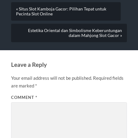
« Situs Slot Kamboja Gacor: Pilihan Tepat untuk
Pecinta Slot Online
Estetika Oriental dan Simbolisme Keberuntungan
dalam Mahjong Slot Gacor »
Leave a Reply
Your email address will not be published.
Required fields
are marked
*
COMMENT
*