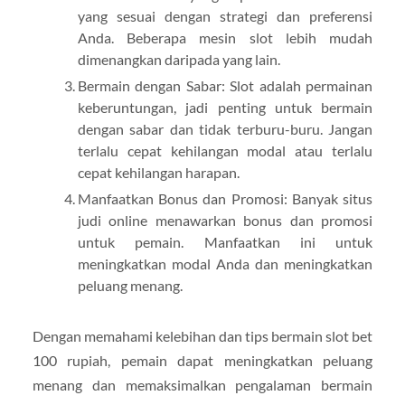
yang sesuai dengan strategi dan preferensi
Anda. Beberapa mesin slot lebih mudah
dimenangkan daripada yang lain.
Bermain dengan Sabar: Slot adalah permainan
keberuntungan, jadi penting untuk bermain
dengan sabar dan tidak terburu-buru. Jangan
terlalu cepat kehilangan modal atau terlalu
cepat kehilangan harapan.
Manfaatkan Bonus dan Promosi: Banyak situs
judi online menawarkan bonus dan promosi
untuk pemain. Manfaatkan ini untuk
meningkatkan modal Anda dan meningkatkan
peluang menang.
Dengan memahami kelebihan dan tips bermain slot bet
100 rupiah, pemain dapat meningkatkan peluang
menang dan memaksimalkan pengalaman bermain