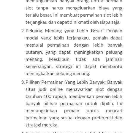
memungkinkan banyak orang untuk bermain
slot tanpa harus mengeluarkan biaya yang
terlalu besar. Ini membuat permainan slot lebih
terjangkau dan dapat dinikmati oleh siapa saja.
Peluang Menang yang Lebih Besar: Dengan
modal yang lebih terjangkau, pemain dapat
memulai permainan dengan lebih banyak
putaran, yang dapat meningkatkan peluang
menang. Meskipun tidak ada jaminan
kemenangan, strategi ini dapat membantu
meningkatkan peluang menang.
Pilihan Permainan Yang Lebih Banyak: Banyak
situs judi online menawarkan slot dengan
taruhan 100 rupiah, memberikan pemain lebih
banyak pilihan permainan untuk dipilih. Ini
memungkinkan pemain untuk mencari
permainan yang sesuai dengan preferensi dan
strategi mereka.