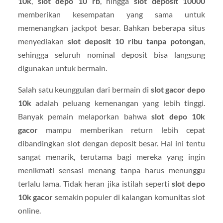
10k
,
slot depo 10 rb
, hingga
slot deposit 10000
memberikan kesempatan yang sama untuk
memenangkan jackpot besar. Bahkan beberapa situs
menyediakan
slot deposit 10 ribu tanpa potongan
,
sehingga seluruh nominal deposit bisa langsung
digunakan untuk bermain.
Salah satu keunggulan dari bermain di
slot gacor depo
10k
adalah peluang kemenangan yang lebih tinggi.
Banyak pemain melaporkan bahwa
slot depo 10k
gacor
mampu memberikan return lebih cepat
dibandingkan slot dengan deposit besar. Hal ini tentu
sangat menarik, terutama bagi mereka yang ingin
menikmati sensasi menang tanpa harus menunggu
terlalu lama. Tidak heran jika istilah seperti
slot depo
10k gacor
semakin populer di kalangan komunitas slot
online.