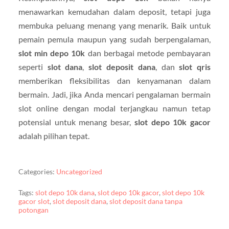
menawarkan kemudahan dalam deposit, tetapi juga
membuka peluang menang yang menarik. Baik untuk
pemain pemula maupun yang sudah berpengalaman,
slot min depo 10k
dan berbagai metode pembayaran
seperti
slot dana
,
slot deposit dana
, dan
slot qris
memberikan fleksibilitas dan kenyamanan dalam
bermain. Jadi, jika Anda mencari pengalaman bermain
slot online dengan modal terjangkau namun tetap
potensial untuk menang besar,
slot depo 10k gacor
adalah pilihan tepat.
Categories:
Uncategorized
Tags:
slot depo 10k dana
,
slot depo 10k gacor
,
slot depo 10k
gacor slot
,
slot deposit dana
,
slot deposit dana tanpa
potongan