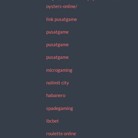
oysters-online/
link pusatgame
pusatgame
pusatgame
pusatgame
microgaming
nolimit city
habanero
spadegaming
ibcbet
roulette online