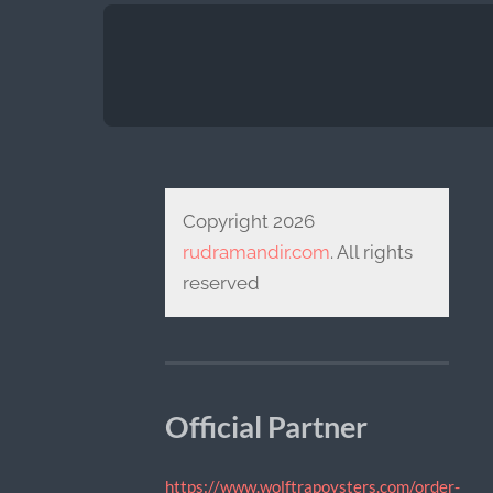
Copyright 2026
rudramandir.com
. All rights
reserved
Official Partner
https://www.wolftrapoysters.com/order-