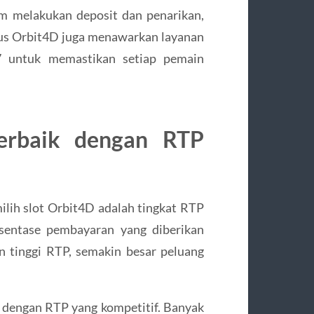
m melakukan deposit dan penarikan,
itus Orbit4D juga menawarkan layanan
/7 untuk memastikan setiap pemain
Terbaik dengan RTP
lih slot Orbit4D adalah tingkat RTP
sentase pembayaran yang diberikan
 tinggi RTP, semakin besar peluang
dengan RTP yang kompetitif. Banyak