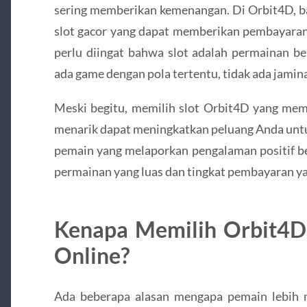
sering memberikan kemenangan. Di Orbit4D, b
slot gacor yang dapat memberikan pembayaran
perlu diingat bahwa slot adalah permainan b
ada game dengan pola tertentu, tidak ada jami
Meski begitu, memilih slot Orbit4D yang memi
menarik dapat meningkatkan peluang Anda un
pemain yang melaporkan pengalaman positif ber
permainan yang luas dan tingkat pembayaran ya
Kenapa Memilih Orbit4D
Online?
Ada beberapa alasan mengapa pemain lebih 