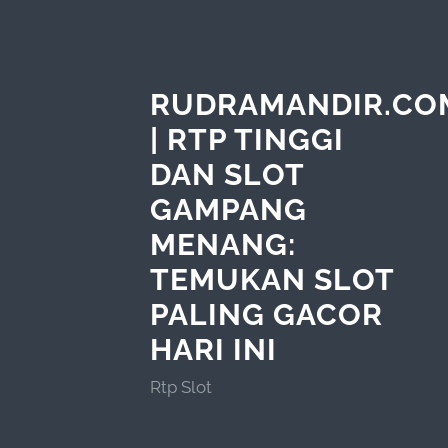
RUDRAMANDIR.CO
| RTP TINGGI
DAN SLOT
GAMPANG
MENANG:
TEMUKAN SLOT
PALING GACOR
HARI INI
Rtp Slot