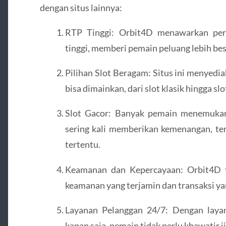
dengan situs lainnya:
RTP Tinggi: Orbit4D menawarkan pe
tinggi, memberi pemain peluang lebih be
Pilihan Slot Beragam: Situs ini menyedi
bisa dimainkan, dari slot klasik hingga sl
Slot Gacor: Banyak pemain menemukan
sering kali memberikan kemenangan, te
tertentu.
Keamanan dan Kepercayaan: Orbit4D t
keamanan yang terjamin dan transaksi ya
Layanan Pelanggan 24/7: Dengan laya
kapan saja, pemain tidak perlu khawatir 