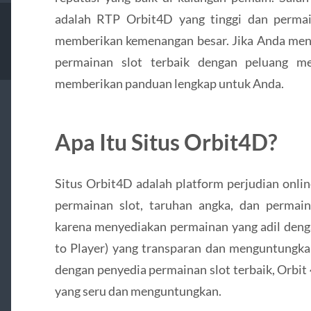
adalah RTP Orbit4D yang tinggi dan perm
memberikan kemenangan besar. Jika Anda men
permainan slot terbaik dengan peluang me
memberikan panduan lengkap untuk Anda.
Apa Itu Situs Orbit4D?
Situs Orbit4D adalah platform perjudian onl
permainan slot, taruhan angka, dan permain
karena menyediakan permainan yang adil den
to Player) yang transparan dan menguntungka
dengan penyedia permainan slot terbaik, Orb
yang seru dan menguntungkan.