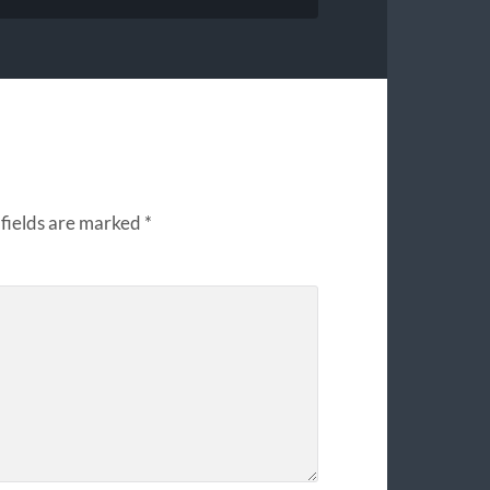
fields are marked
*