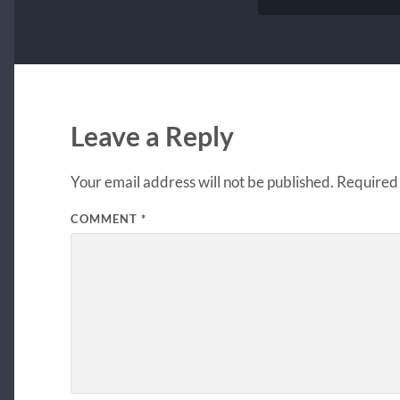
Leave a Reply
Your email address will not be published.
Required 
COMMENT
*