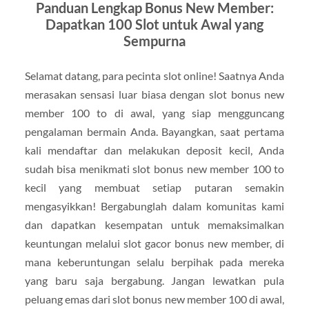
Panduan Lengkap Bonus New Member:
Dapatkan 100 Slot untuk Awal yang
Sempurna
Selamat datang, para pecinta slot online! Saatnya Anda
merasakan sensasi luar biasa dengan slot bonus new
member 100 to di awal, yang siap mengguncang
pengalaman bermain Anda. Bayangkan, saat pertama
kali mendaftar dan melakukan deposit kecil, Anda
sudah bisa menikmati slot bonus new member 100 to
kecil yang membuat setiap putaran semakin
mengasyikkan! Bergabunglah dalam komunitas kami
dan dapatkan kesempatan untuk memaksimalkan
keuntungan melalui slot gacor bonus new member, di
mana keberuntungan selalu berpihak pada mereka
yang baru saja bergabung. Jangan lewatkan pula
peluang emas dari slot bonus new member 100 di awal,