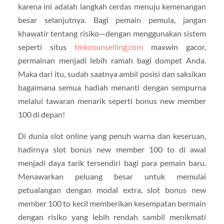
karena ini adalah langkah cerdas menuju kemenangan
besar selanjutnya. Bagi pemain pemula, jangan
khawatir tentang risiko—dengan menggunakan sistem
seperti situs
tmkcounselling.com
maxwin gacor,
permainan menjadi lebih ramah bagi dompet Anda.
Maka dari itu, sudah saatnya ambil posisi dan saksikan
bagaimana semua hadiah menanti dengan sempurna
melalui tawaran menarik seperti bonus new member
100 di depan!
Di dunia slot online yang penuh warna dan keseruan,
hadirnya slot bonus new member 100 to di awal
menjadi daya tarik tersendiri bagi para pemain baru.
Menawarkan peluang besar untuk memulai
petualangan dengan modal extra, slot bonus new
member 100 to kecil memberikan kesempatan bermain
dengan risiko yang lebih rendah sambil menikmati