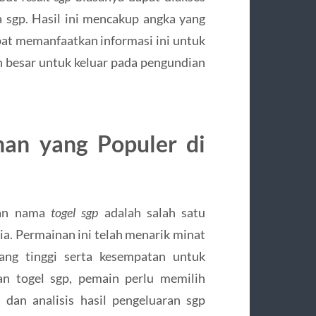
 sgp. Hasil ini mencakup angka yang
pat memanfaatkan informasi ini untuk
h besar untuk keluar pada pengundian
nan yang Populer di
gan nama
togel sgp
adalah salah satu
sia. Permainan ini telah menarik minat
ang tinggi serta kesempatan untuk
n togel sgp, pemain perlu memilih
 dan analisis hasil pengeluaran sgp