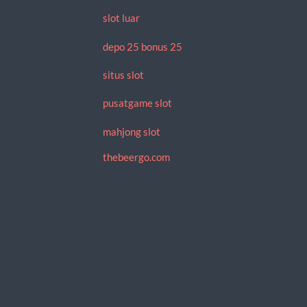
slot luar
depo 25 bonus 25
situs slot
pusatgame slot
mahjong slot
thebeergo.com