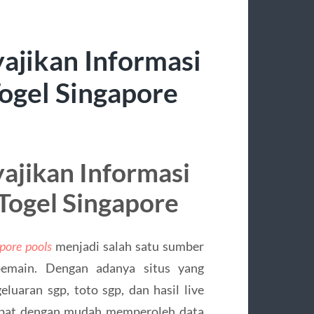
ajikan Informasi
ogel Singapore
ajikan Informasi
Togel Singapore
apore pools
menjadi salah satu sumber
pemain. Dengan adanya situs yang
luaran sgp, toto sgp, dan hasil live
dapat dengan mudah memperoleh data