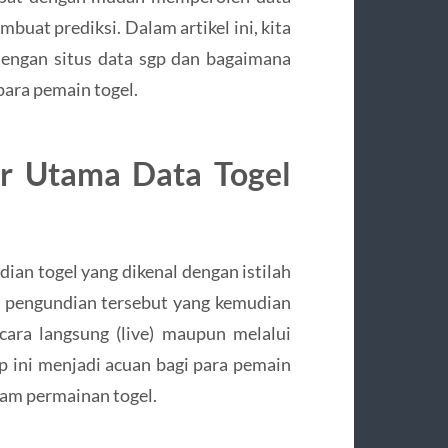
at prediksi. Dalam artikel ini, kita
engan situs data sgp dan bagaimana
para pemain togel.
r Utama Data Togel
an togel yang dikenal dengan istilah
ri pengundian tersebut yang kemudian
cara langsung (live) maupun melalui
gp ini menjadi acuan bagi para pemain
lam permainan togel.