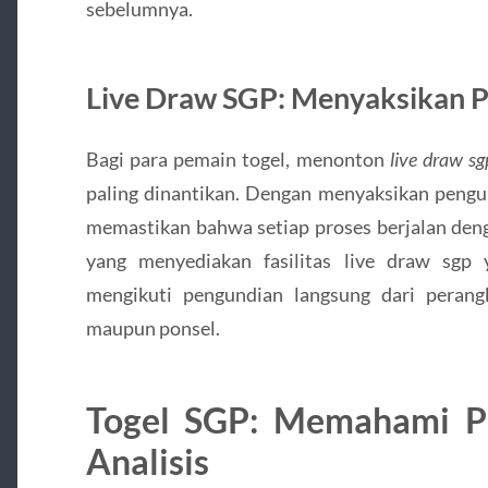
sebelumnya.
Live Draw SGP: Menyaksikan 
Bagi para pemain togel, menonton
live draw sg
paling dinantikan. Dengan menyaksikan pengu
memastikan bahwa setiap proses berjalan deng
yang menyediakan fasilitas live draw sg
mengikuti pengundian langsung dari perang
maupun ponsel.
Togel SGP: Memahami P
Analisis