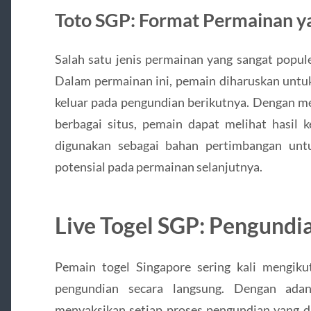
Toto SGP: Format Permainan y
Salah satu jenis permainan yang sangat popul
Dalam permainan ini, pemain diharuskan untu
keluar pada pengundian berikutnya. Dengan me
berbagai situs, pemain dapat melihat hasil 
digunakan sebagai bahan pertimbangan unt
potensial pada permainan selanjutnya.
Live Togel SGP: Pengundi
Pemain togel Singapore sering kali mengik
pengundian secara langsung. Dengan ada
menyaksikan setiap proses pengundian yang d