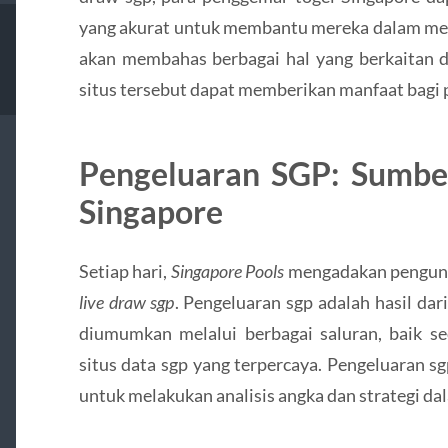
yang akurat untuk membantu mereka dalam membu
akan membahas berbagai hal yang berkaitan d
situs tersebut dapat memberikan manfaat bagi 
Pengeluaran SGP: Sumbe
Singapore
Setiap hari,
Singapore Pools
mengadakan pengundi
live draw sgp
. Pengeluaran sgp adalah hasil da
diumumkan melalui berbagai saluran, baik se
situs data sgp yang terpercaya. Pengeluaran s
untuk melakukan analisis angka dan strategi da