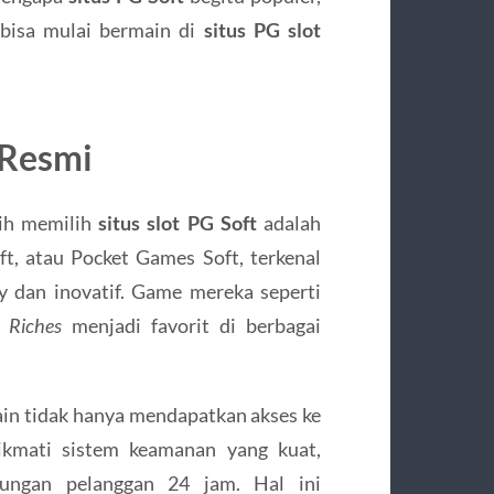
 bisa mulai bermain di
situs PG slot
 Resmi
bih memilih
situs slot PG Soft
adalah
t, atau Pocket Games Soft, terkenal
y dan inovatif. Game mereka seperti
 Riches
menjadi favorit di berbagai
ain tidak hanya mendapatkan akses ke
ikmati sistem keamanan yang kuat,
ukungan pelanggan 24 jam. Hal ini