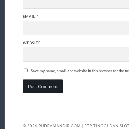
EMAIL
*
WEBSITE
Save my name, email, and website in this browser for the n
© 2026
RUDRAMANDIR.COM | RTP TINGGI DAN SL