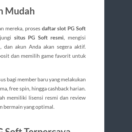
an Mudah
an mereka, proses
daftar slot PG Soft
njungi
situs PG Soft resmi
, mengisi
, dan akun Anda akan segera aktif.
posit dan memilih game favorit untuk
us bagi member baru yang melakukan
ma, free spin, hingga cashback harian.
ah memiliki lisensi resmi dan review
n bermain yang optimal.
G Soft Terpercaya