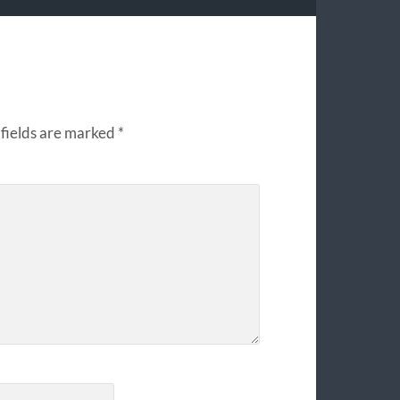
fields are marked
*