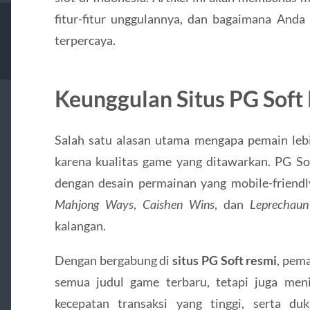
fitur-fitur unggulannya, dan bagaimana Anda
terpercaya.
Keunggulan Situs PG Soft
Salah satu alasan utama mengapa pemain le
karena kualitas game yang ditawarkan. PG Sof
dengan desain permainan yang mobile-friendl
Mahjong Ways
,
Caishen Wins
, dan
Leprechaun
kalangan.
Dengan bergabung di
situs PG Soft resmi
, pem
semua judul game terbaru, tetapi juga men
kecepatan transaksi yang tinggi, serta d