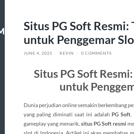
Situs PG Soft Resmi:
M
untuk Penggemar Slo
JUNE 4, 2025
/
KEVIN
/
0 COMMENTS
Situs PG Soft Resmi
untuk Penggem
Dunia perjudian online semakin berkembang pes
yang paling diminati saat ini adalah
PG Soft
.
gameplay yang menarik,
situs PG Soft resmi
men
slot di Indonesia. Artikel ini akan membahas