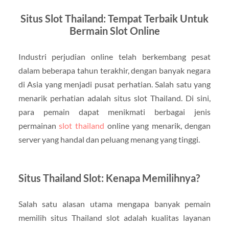
Situs Slot Thailand: Tempat Terbaik Untuk
Bermain Slot Online
Industri perjudian online telah berkembang pesat
dalam beberapa tahun terakhir, dengan banyak negara
di Asia yang menjadi pusat perhatian. Salah satu yang
menarik perhatian adalah situs slot Thailand. Di sini,
para pemain dapat menikmati berbagai jenis
permainan
slot thailand
online yang menarik, dengan
server yang handal dan peluang menang yang tinggi.
Situs Thailand Slot: Kenapa Memilihnya?
Salah satu alasan utama mengapa banyak pemain
memilih situs Thailand slot adalah kualitas layanan