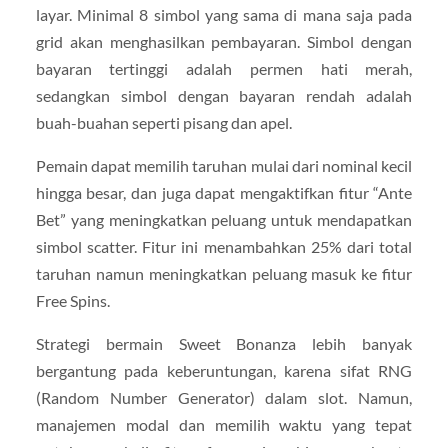
layar. Minimal 8 simbol yang sama di mana saja pada
grid akan menghasilkan pembayaran. Simbol dengan
bayaran tertinggi adalah permen hati merah,
sedangkan simbol dengan bayaran rendah adalah
buah-buahan seperti pisang dan apel.
Pemain dapat memilih taruhan mulai dari nominal kecil
hingga besar, dan juga dapat mengaktifkan fitur “Ante
Bet” yang meningkatkan peluang untuk mendapatkan
simbol scatter. Fitur ini menambahkan 25% dari total
taruhan namun meningkatkan peluang masuk ke fitur
Free Spins.
Strategi bermain Sweet Bonanza lebih banyak
bergantung pada keberuntungan, karena sifat RNG
(Random Number Generator) dalam slot. Namun,
manajemen modal dan memilih waktu yang tepat