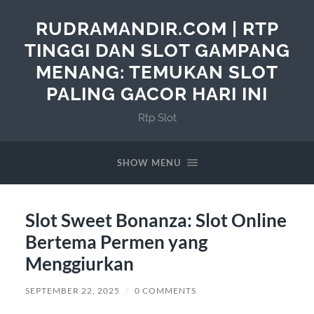
RUDRAMANDIR.COM | RTP
TINGGI DAN SLOT GAMPANG
MENANG: TEMUKAN SLOT
PALING GACOR HARI INI
Rtp Slot
SHOW MENU
Slot Sweet Bonanza: Slot Online
Bertema Permen yang
Menggiurkan
SEPTEMBER 22, 2025
/
0 COMMENTS