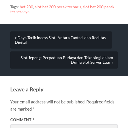
Tags:
bet 200
,
slot bet 200 perak terbaru
,
slot bet 200 perak
terpercaya
« Daya Tarik Incess Slot: Antara Fantasi dan Realitas
Digital
Slot Jepang: Perpaduan Budaya dan Teknologi dalam
Dunia Slot Server Luar »
Leave a Reply
Your email address will not be published.
Required fields
are marked
*
COMMENT
*