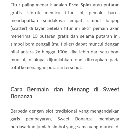
Fitur paling menarik adalah
Free Spins
atau putaran
gratis. Untuk memicu fitur ini, pemain harus
mendapatkan setidaknya empat simbol lolipop
(scatter) di layar. Setelah fitur ini aktif, pemain akan
menerima 10 putaran gratis dan selama putaran ini,
simbol bom pengali (multiplier) dapat muncul dengan
nilai antara 2x hingga 100x. Jika lebih dari satu bom
muncul, nilainya dijumlahkan dan diterapkan pada
total kemenangan putaran tersebut.
Cara Bermain dan Menang di Sweet
Bonanza
Berbeda dengan slot tradisional yang mengandalkan
garis pembayaran, Sweet Bonanza membayar
berdasarkan jumlah simbol yang sama yang muncul di