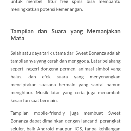
untuk membeli fitur free spins bisa membantu
meningkatkan potensi kemenangan.
Tampilan dan Suara yang Memanjakan
Mata
Salah satu daya tarik utama dari Sweet Bonanza adalah
tampilannya yang cerah dan menggoda. Latar belakang
seperti negeri dongeng permen, animasi simbol yang
halus, dan efek suara yang menyenangkan
menciptakan suasana bermain yang santai namun
menghibur. Musik latar yang ceria juga menambah
kesan fun saat bermain.
Tampilan mobile-friendly juga membuat Sweet
Bonanza dapat dimainkan dengan lancar di perangkat
seluler, baik Android maupun iOS, tanpa kehilangan