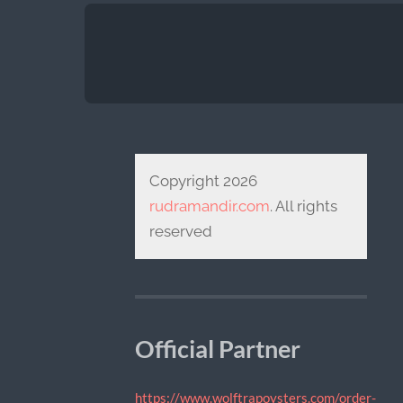
Copyright 2026
rudramandir.com
. All rights
reserved
Official Partner
https://www.wolftrapoysters.com/order-