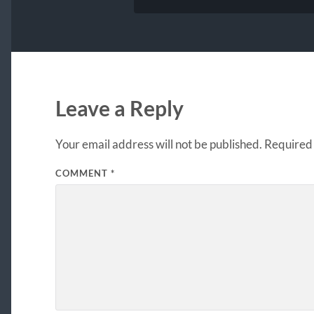
Leave a Reply
Your email address will not be published.
Required 
COMMENT
*