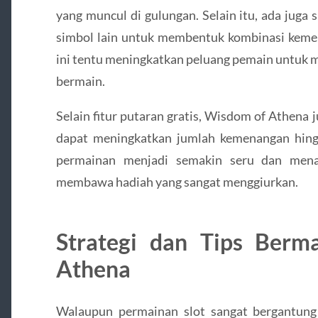
yang muncul di gulungan. Selain itu, ada juga
simbol lain untuk membentuk kombinasi kemena
ini tentu meningkatkan peluang pemain untuk 
bermain.
Selain fitur putaran gratis, Wisdom of Athena 
dapat meningkatkan jumlah kemenangan hingg
permainan menjadi semakin seru dan menan
membawa hadiah yang sangat menggiurkan.
Strategi dan Tips Berm
Athena
Walaupun permainan slot sangat bergantung