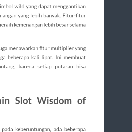
 simbol wild yang dapat menggantikan
ngan yang lebih banyak. Fitur-fitur
meraih kemenangan lebih besar selama
juga menawarkan fitur multiplier yang
a beberapa kali lipat. Ini membuat
tang, karena setiap putaran bisa
ain Slot Wisdom of
 pada keberuntungan, ada beberapa