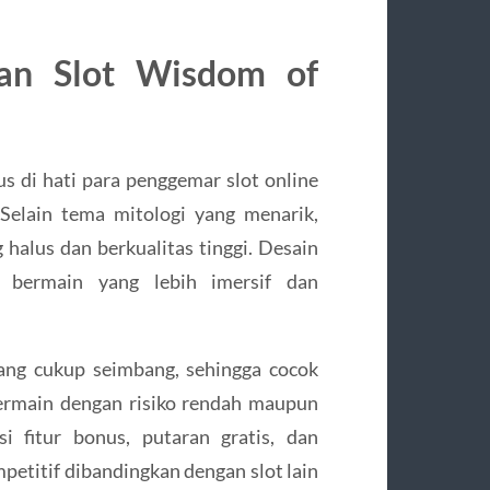
han Slot Wisdom of
di hati para penggemar slot online
 Selain tema mitologi yang menarik,
 halus dan berkualitas tinggi. Desain
bermain yang lebih imersif dan
 yang cukup seimbang, sehingga cocok
bermain dengan risiko rendah maupun
 fitur bonus, putaran gratis, dan
petitif dibandingkan dengan slot lain