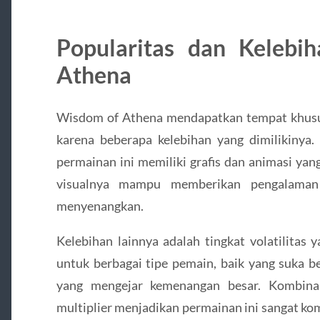
Popularitas dan Kelebi
Athena
Wisdom of Athena mendapatkan tempat khusus 
karena beberapa kelebihan yang dimilikinya.
permainan ini memiliki grafis dan animasi yang
visualnya mampu memberikan pengalaman 
menyenangkan.
Kelebihan lainnya adalah tingkat volatilitas
untuk berbagai tipe pemain, baik yang suka 
yang mengejar kemenangan besar. Kombinasi
multiplier menjadikan permainan ini sangat kom