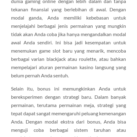
dunia gaming online dengan lebih dalam dan tanpa
tekanan finansial yang berlebihan di awal. Dengan
modal ganda, Anda memiliki kebebasan untuk
menjelajahi berbagai jenis permainan yang mungkin
tidak akan Anda coba jika hanya mengandalkan modal
awal Anda sendiri. Ini bisa jadi kesempatan untuk
menemukan game slot baru yang menarik, mencoba
berbagai varian blackjack atau roulette, atau bahkan
mempelajari aturan permainan kasino langsung yang
belum pernah Anda sentuh.
Selain itu, bonus ini memungkinkan Anda untuk
bereksperimen dengan strategi baru. Dalam banyak
permainan, terutama permainan meja, strategi yang
tepat dapat sangat memengaruhi peluang kemenangan
Anda. Dengan modal ekstra dari bonus, Anda bisa
menguji coba berbagai sistem taruhan atau