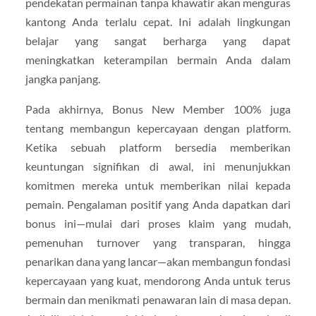
pendekatan permainan tanpa khawatir akan menguras
kantong Anda terlalu cepat. Ini adalah lingkungan
belajar yang sangat berharga yang dapat
meningkatkan keterampilan bermain Anda dalam
jangka panjang.
Pada akhirnya, Bonus New Member 100% juga
tentang membangun kepercayaan dengan platform.
Ketika sebuah platform bersedia memberikan
keuntungan signifikan di awal, ini menunjukkan
komitmen mereka untuk memberikan nilai kepada
pemain. Pengalaman positif yang Anda dapatkan dari
bonus ini—mulai dari proses klaim yang mudah,
pemenuhan turnover yang transparan, hingga
penarikan dana yang lancar—akan membangun fondasi
kepercayaan yang kuat, mendorong Anda untuk terus
bermain dan menikmati penawaran lain di masa depan.