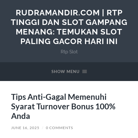
RUDRAMANDIR.COM | RTP
TINGGI DAN SLOT GAMPANG
MENANG: TEMUKAN SLOT
PALING GACOR HARI INI
Rtp Slot
SHOW MENU
Tips Anti-Gagal Memenuhi
Syarat Turnover Bonus 100%
Anda
JUNE 16, 2025
/
0 COMMENTS